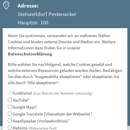
Adresse:
Steinzeitdorf Pestenacker
Hauptstr. 100
86947 Weil - Ortsteil Pestenacker
Wenn Sie zustimmen, verwenden wir an mehreren Stellen
Cookies und binden externe Dienste und Medien ein. Weitere
Öffnungszeiten:
Informationen dazu finden Sie in unserer
Mittwoch: 08 - 12 Uhr
Datenschutzerklärung
.
Freitag, Samstag und Sonntag: 13 - 17 Uhr
Bitte wählen Sie nachfolgend, welche Cookies gesetzt und
GESCHLOSSEN: vom 01. November bis 31. März
welche externen Ressourcen geladen werden dürfen. Bestätigen
Sie dies durch "Ausgewählte akzeptieren" oder akzeptieren Sie
und an allen gesetzlichen Feiertagen
alle durch "Alle akzeptieren":
E-Mail:
Funktional
(Zum Betrieb der Webseite notwendig)
YouTube*
steinzeitdorf-pestenacker@lra-ll.bayern.de
Google Maps*
Google Translate (Übersetzen der Webseite)*
ReadSpeaker (Vorlesefunktion)*
Matomo
(Webanalyse-Tool)