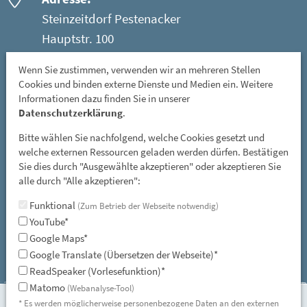
Steinzeitdorf Pestenacker
Hauptstr. 100
86947 Weil - Ortsteil Pestenacker
Wenn Sie zustimmen, verwenden wir an mehreren Stellen
Cookies und binden externe Dienste und Medien ein. Weitere
Öffnungszeiten:
Informationen dazu finden Sie in unserer
Mittwoch: 08 - 12 Uhr
Datenschutzerklärung
.
Freitag, Samstag und Sonntag: 13 - 17 Uhr
Bitte wählen Sie nachfolgend, welche Cookies gesetzt und
GESCHLOSSEN: vom 01. November bis 31. März
welche externen Ressourcen geladen werden dürfen. Bestätigen
Sie dies durch "Ausgewählte akzeptieren" oder akzeptieren Sie
und an allen gesetzlichen Feiertagen
alle durch "Alle akzeptieren":
E-Mail:
Funktional
(Zum Betrieb der Webseite notwendig)
YouTube*
steinzeitdorf-pestenacker@lra-ll.bayern.de
Google Maps*
Google Translate (Übersetzen der Webseite)*
ReadSpeaker (Vorlesefunktion)*
Matomo
(Webanalyse-Tool)
* Es werden möglicherweise personenbezogene Daten an den externen