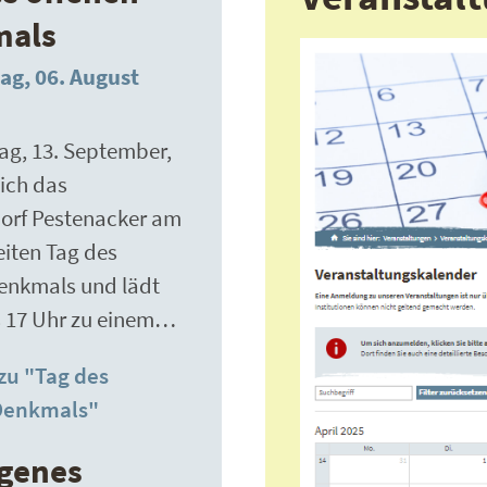
mals
ag, 06. August
g, 13. September,
sich das
dorf Pestenacker am
iten Tag des
enkmals und lädt
s 17 Uhr zu einem…
zu "Tag des
Denkmals"
genes