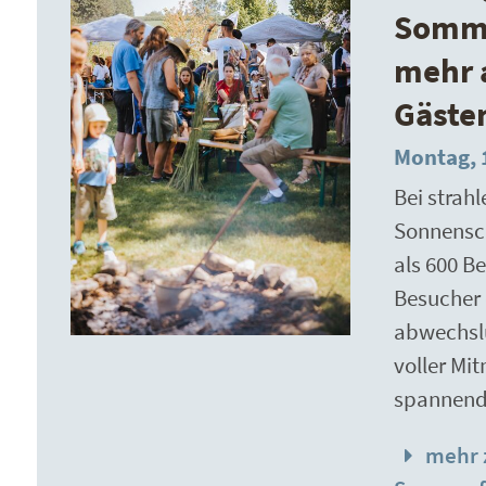
Somme
mehr 
Gäste
Montag, 1
Bei strah
Sonnensch
als 600 B
Besucher 
abwechsl
voller Mi
spannen
mehr 