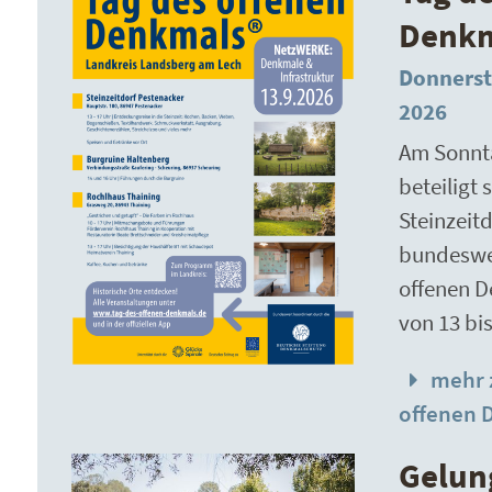
Denk
Donnerst
2026
Am Sonnta
beteiligt 
Steinzeit
bundeswe
offenen D
von 13 bi
mehr 
offenen 
Gelun