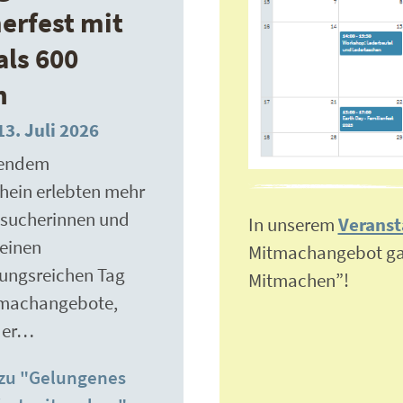
rfest mit
als 600
n
3. Juli 2026
lendem
ein erlebten mehr
esucherinnen und
In unserem
Veranst
einen
Mitmachangebot gan
ungsreichen Tag
Mitmachen”!
tmachangebote,
der…
zu "Gelungenes