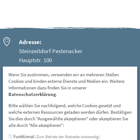
Adresse:
Steinzeitdorf Pestenacker
Hauptstr. 100
86947 Weil - Ortsteil Pestenacker
Wenn Sie zustimmen, verwenden wir an mehreren Stellen
Cookies und binden externe Dienste und Medien ein. Weitere
Öffnungszeiten:
Informationen dazu finden Sie in unserer
Mittwoch: 08 - 12 Uhr
Datenschutzerklärung
.
Freitag, Samstag und Sonntag: 13 - 17 Uhr
Bitte wählen Sie nachfolgend, welche Cookies gesetzt und
GESCHLOSSEN: vom 01. November bis 31. März
welche externen Ressourcen geladen werden dürfen. Bestätigen
Sie dies durch "Ausgewählte akzeptieren" oder akzeptieren Sie
und an allen gesetzlichen Feiertagen
alle durch "Alle akzeptieren":
E-Mail:
Funktional
(Zum Betrieb der Webseite notwendig)