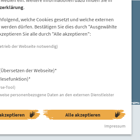
zerklärung
.
E-Mail:
chfolgend, welche Cookies gesetzt und welche externen
steinzeitdorf-pestenacker@lra-
werden dürfen. Bestätigen Sie dies durch "Ausgewählte
ll.bayern.de
zeptieren Sie alle durch "Alle akzeptieren":
etrieb der Webseite notwendig)
(Übersetzen der Webseite)*
lesefunktion)*
se-Tool)
weise personenbezogene Daten an den externen Dienstleister
akzeptieren
Alle akzeptieren
ngen
Erklärung zur Barrierefreiheit
Impressum
Impressum