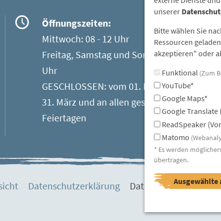
unserer
Datenschut
Öffnungszeiten:
Bitte wählen Sie na
Mittwoch: 08 - 12 Uhr
Ressourcen geladen 
Freitag, Samstag und Sonntag: 13 - 17
akzeptieren" oder ak
Uhr
Funktional
(Zum B
GESCHLOSSEN: vom 01. November bis
YouTube*
Google Maps*
31. März und an allen gesetzlichen
Google Translate 
Feiertagen
ReadSpeaker (Vor
Matomo
(Webanaly
* Es werden möglicher
übertragen.
Ausgewählte 
sicht
Datenschutzerklärung
Datenschutzeinstellu