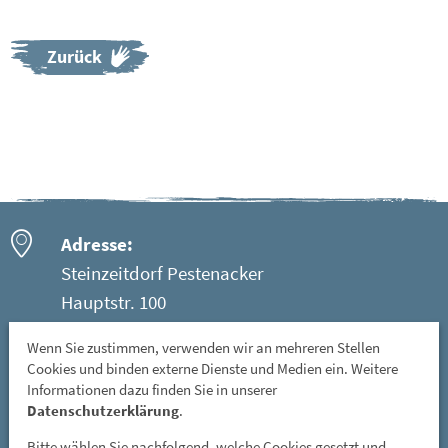
Zurück
Adresse:
Steinzeitdorf Pestenacker
Hauptstr. 100
86947 Weil - Ortsteil Pestenacker
Wenn Sie zustimmen, verwenden wir an mehreren Stellen
Cookies und binden externe Dienste und Medien ein. Weitere
Öffnungszeiten:
Informationen dazu finden Sie in unserer
Mittwoch: 08 - 12 Uhr
Datenschutzerklärung
.
Freitag, Samstag und Sonntag: 13 - 17 Uhr
Bitte wählen Sie nachfolgend, welche Cookies gesetzt und