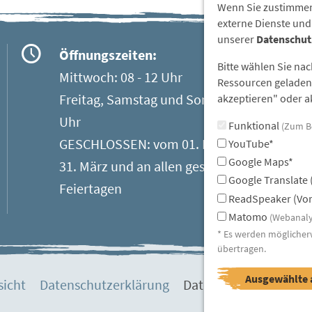
Wenn Sie zustimmen
externe Dienste und
unserer
Datenschut
Öffnungszeiten:
Bitte wählen Sie na
Mittwoch: 08 - 12 Uhr
Ressourcen geladen 
Freitag, Samstag und Sonntag: 13 - 17
akzeptieren" oder ak
Uhr
Funktional
(Zum B
GESCHLOSSEN: vom 01. November bis
YouTube*
Google Maps*
31. März und an allen gesetzlichen
Google Translate 
Feiertagen
ReadSpeaker (Vor
Matomo
(Webanaly
* Es werden möglicher
übertragen.
Ausgewählte 
sicht
Datenschutzerklärung
Datenschutzeinstellu