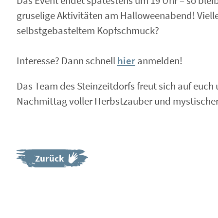
Das Event endet spätestens um 19 Uhr – so bleib
gruselige Aktivitäten am Halloweenabend! Viellei
selbstgebasteltem Kopfschmuck?
Interesse? Dann schnell
hier
anmelden!
Das Team des Steinzeitdorfs freut sich auf euch
Nachmittag voller Herbstzauber und mystische
Zurück