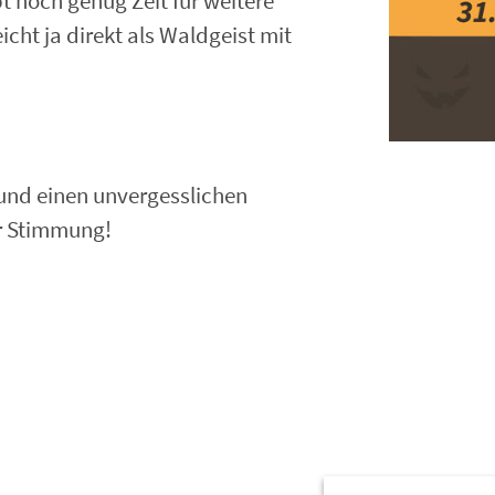
t noch genug Zeit für weitere
cht ja direkt als Waldgeist mit
 und einen unvergesslichen
r Stimmung!