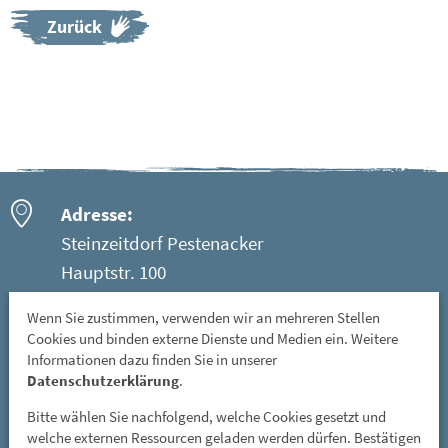
Zurück
Adresse:
Steinzeitdorf Pestenacker
Hauptstr. 100
86947 Weil - Ortsteil Pestenacker
Wenn Sie zustimmen, verwenden wir an mehreren Stellen
Cookies und binden externe Dienste und Medien ein. Weitere
Öffnungszeiten:
Informationen dazu finden Sie in unserer
Mittwoch: 08 - 12 Uhr
Datenschutzerklärung
.
Freitag, Samstag und Sonntag: 13 - 17 Uhr
Bitte wählen Sie nachfolgend, welche Cookies gesetzt und
GESCHLOSSEN: vom 01. November bis 31. März
welche externen Ressourcen geladen werden dürfen. Bestätigen