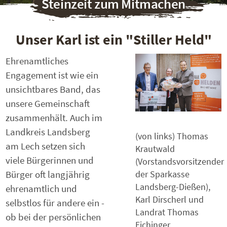
Steinzeit zum Mitmachen
Unser Karl ist ein "Stiller Held"
Ehrenamtliches
Engagement ist wie ein
unsichtbares Band, das
unsere Gemeinschaft
zusammenhält. Auch im
Landkreis Landsberg
(von links) Thomas
am Lech setzen sich
Krautwald
viele Bürgerinnen und
(Vorstandsvorsitzender
Bürger oft langjährig
der Sparkasse
Landsberg-Dießen),
ehrenamtlich und
Karl Dirscherl und
selbstlos für andere ein -
Landrat Thomas
ob bei der persönlichen
Eichinger