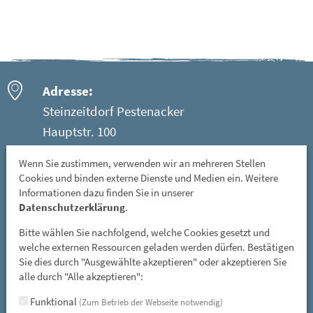
Adresse:
Steinzeitdorf Pestenacker
Hauptstr. 100
86947 Weil - Ortsteil Pestenacker
Wenn Sie zustimmen, verwenden wir an mehreren Stellen
Cookies und binden externe Dienste und Medien ein. Weitere
Öffnungszeiten:
Informationen dazu finden Sie in unserer
Mittwoch: 08 - 12 Uhr
Datenschutzerklärung
.
Freitag, Samstag und Sonntag: 13 - 17 Uhr
Bitte wählen Sie nachfolgend, welche Cookies gesetzt und
GESCHLOSSEN: vom 01. November bis 31. März
welche externen Ressourcen geladen werden dürfen. Bestätigen
Sie dies durch "Ausgewählte akzeptieren" oder akzeptieren Sie
und an allen gesetzlichen Feiertagen
alle durch "Alle akzeptieren":
E-Mail:
Funktional
(Zum Betrieb der Webseite notwendig)