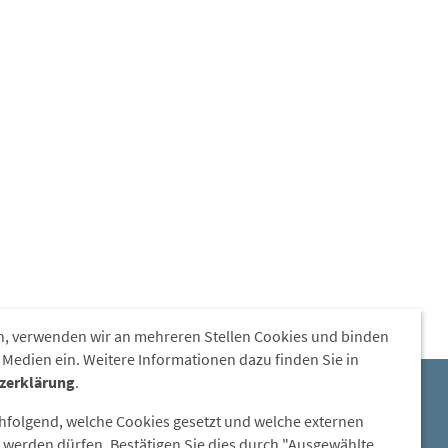
, verwenden wir an mehreren Stellen Cookies und binden
 Medien ein. Weitere Informationen dazu finden Sie in
zerklärung
.
E-Mail:
chfolgend, welche Cookies gesetzt und welche externen
steinzeitdorf-pestenacker@lra-
werden dürfen. Bestätigen Sie dies durch "Ausgewählte