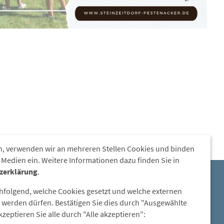
, verwenden wir an mehreren Stellen Cookies und binden
 Medien ein. Weitere Informationen dazu finden Sie in
zerklärung
.
E-Mail:
chfolgend, welche Cookies gesetzt und welche externen
steinzeitdorf-pestenacker@lra-
werden dürfen. Bestätigen Sie dies durch "Ausgewählte
ll.bayern.de
zeptieren Sie alle durch "Alle akzeptieren":