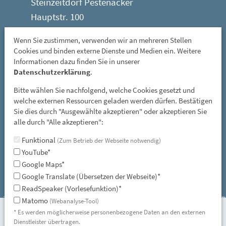
Steinzeitdorf Pestenacker
Hauptstr. 100
86947 Weil - Ortsteil Pestenacker
Wenn Sie zustimmen, verwenden wir an mehreren Stellen
Cookies und binden externe Dienste und Medien ein. Weitere
Öffnungszeiten:
Informationen dazu finden Sie in unserer
Mittwoch: 08 - 12 Uhr
Datenschutzerklärung
.
Freitag, Samstag und Sonntag: 13 - 17 Uhr
Bitte wählen Sie nachfolgend, welche Cookies gesetzt und
GESCHLOSSEN: vom 01. November bis 31. März
welche externen Ressourcen geladen werden dürfen. Bestätigen
Sie dies durch "Ausgewählte akzeptieren" oder akzeptieren Sie
und an allen gesetzlichen Feiertagen
alle durch "Alle akzeptieren":
E-Mail:
Funktional
(Zum Betrieb der Webseite notwendig)
steinzeitdorf-pestenacker@lra-ll.bayern.de
YouTube*
Google Maps*
Google Translate (Übersetzen der Webseite)*
ReadSpeaker (Vorlesefunktion)*
Matomo
(Webanalyse-Tool)
* Es werden möglicherweise personenbezogene Daten an den externen
Instagram
facebook
Seitenübersicht
Dienstleister übertragen.