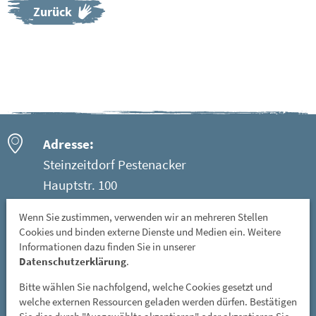
Zurück
Adresse:
Steinzeitdorf Pestenacker
Hauptstr. 100
86947 Weil - Ortsteil Pestenacker
Wenn Sie zustimmen, verwenden wir an mehreren Stellen
Cookies und binden externe Dienste und Medien ein. Weitere
Öffnungszeiten:
Informationen dazu finden Sie in unserer
Mittwoch: 08 - 12 Uhr
Datenschutzerklärung
.
Freitag, Samstag und Sonntag: 13 - 17 Uhr
Bitte wählen Sie nachfolgend, welche Cookies gesetzt und
GESCHLOSSEN: vom 01. November bis 31. März
welche externen Ressourcen geladen werden dürfen. Bestätigen