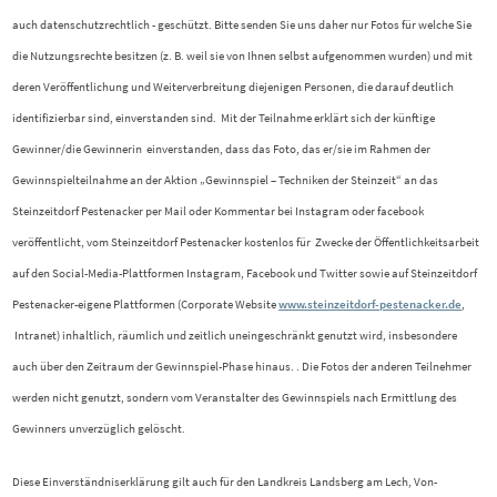
auch datenschutzrechtlich - geschützt. Bitte senden Sie uns daher nur Fotos für welche Sie
die Nutzungsrechte besitzen (z. B. weil sie von Ihnen selbst aufgenommen wurden) und mit
deren Veröffentlichung und Weiterverbreitung diejenigen Personen, die darauf deutlich
identifizierbar sind, einverstanden sind. Mit der Teilnahme erklärt sich der künftige
Gewinner/die Gewinnerin einverstanden, dass das Foto, das er/sie im Rahmen der
Gewinnspielteilnahme an der Aktion „Gewinnspiel – Techniken der Steinzeit“ an das
Steinzeitdorf Pestenacker per Mail oder Kommentar bei Instagram oder facebook
veröffentlicht, vom Steinzeitdorf Pestenacker kostenlos für Zwecke der Öffentlichkeitsarbeit
auf den Social-Media-Plattformen Instagram, Facebook und Twitter sowie auf Steinzeitdorf
Pestenacker-eigene Plattformen (Corporate Website
www.steinzeitdorf-pestenacker.de
,
Intranet) inhaltlich, räumlich und zeitlich uneingeschränkt genutzt wird, insbesondere
auch über den Zeitraum der Gewinnspiel-Phase hinaus. . Die Fotos der anderen Teilnehmer
werden nicht genutzt, sondern vom Veranstalter des Gewinnspiels nach Ermittlung des
Gewinners unverzüglich gelöscht.
Diese Einverständniserklärung gilt auch für den Landkreis Landsberg am Lech, Von-