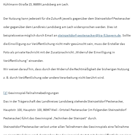
Kühlmann-Straße 15, 86899 Landsberg am Lech.
Der Nutzung kann jederzeit für die Zukunft jeweils gegenüber dem Steinzeitdorf Pestenacker
oder gegenüber dem Landkreis Landsberg am Lech widersprochen werden. Dies ist
beispielsweise möglich durch Email an
steinzeitdorf-pestenacker@lra-ll.bayern.de
. Sollte
die Einwilligung zur Veröffentlichung nicht mehr gewünscht sein, muss der Ersteller das
Foto als private Nachricht mit der Zusatznachricht „Widerruf der Einwilligung in
Veröffentlichung“ einsenden.
Wir weisen darauf hin, dass durch den Widerruf die Rechtmäßigkeit der bisherigen Nutzung
z. B. durch Veröffentlichung oder andere Verarbeitung nicht berührt wird.
[2]
Gewinnspiel-Teilnahmebedingungen
Das in der Trägerschaft des Landkreises Landsberg stehende Steinzeitdorf Pestenacker,
Hauptstr. 100, Hauptstr. 100, 86947 Weil - Ortsteil Pestenacker (im Folgenden Steinzeitdorf
Pestenacker) führt das Gewinnspiel „Techniken der Steinzeit“ durch.
Steinzeitdorf Pestenacker verlost unter allen Teilnehmern des Gewinnspiels eine Teilnahme
an einem Workshop am 9. September. Das Gewinnspiel startet mit der Veröffentlichung eines