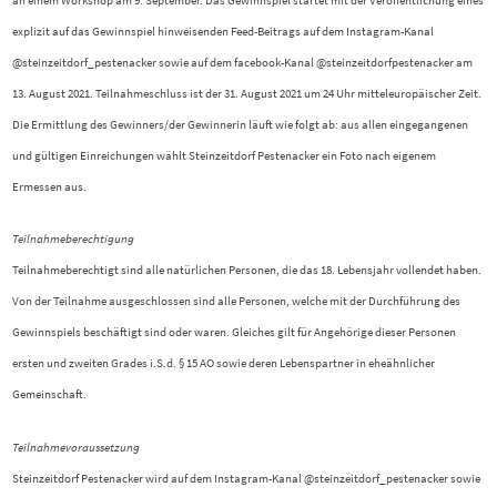
explizit auf das Gewinnspiel hinweisenden Feed-Beitrags auf dem Instagram-Kanal
@steinzeitdorf_pestenacker sowie auf dem facebook-Kanal @steinzeitdorfpestenacker am
13. August 2021. Teilnahmeschluss ist der 31. August 2021 um 24 Uhr mitteleuropäischer Zeit.
Die Ermittlung des Gewinners/der Gewinnerin läuft wie folgt ab: aus allen eingegangenen
und gültigen Einreichungen wählt Steinzeitdorf Pestenacker ein Foto nach eigenem
Ermessen aus.
Teilnahmeberechtigung
Teilnahmeberechtigt sind alle natürlichen Personen, die das 18. Lebensjahr vollendet haben.
Von der Teilnahme ausgeschlossen sind alle Personen, welche mit der Durchführung des
Gewinnspiels beschäftigt sind oder waren. Gleiches gilt für Angehörige dieser Personen
ersten und zweiten Grades i.S.d. § 15 AO sowie deren Lebenspartner in eheähnlicher
Gemeinschaft.
Teilnahmevoraussetzung
Steinzeitdorf Pestenacker wird auf dem Instagram-Kanal @steinzeitdorf_pestenacker sowie