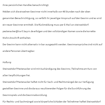
ihres persönlichen Handles benachrichtigt.
Melden sich die einzelnen Gewinner nicht innerhalb von 48 Stunden nach der oben
genannten Benachrichtigung, so verfällt ihr jeweiliger Anspruch auf den Gewinn und es wird
ein neuer Gewinner ermittelt. Die Rückmeldung muss per E-Mail an steinzeitdorf-
pestenacker@lra-ll.bayrn.de erfolgen und den vollständigen Namen sowie die korrekte
Wohn-Anschrift enthalten.
Der Gewinn kann nicht alternativ in bar ausgezahlt werden. Gewinnansprüche sind nicht auf
andere Personen übertragbar.
Haftung
Steinzeitdorf Pestenacker wird mit Aushändigung des Gewinns /Teilnahme am Kurs von
allen Verpflichtungen frei.
Steinzeitdorf Pestenacker haftet nicht für Sach- und Rechtsmängel der zur Verfügung
gestellten Gewinne und die daraus resultierenden Folgen für die Durchführung des
Gewinnspiels und die Gewinnabwicklung.
Für Rechts- und Sachmängel sowie körperliche Schäden der Teilnehmer haftet Steinzeitdorf