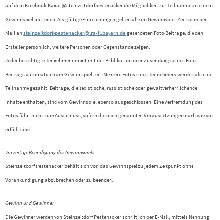
auf dem Facebook-Kanal @steinzeitdorfpestenacker die Möglichkeit zur Teilnahme an einem
Gewinnspiel mitteilen. Als gültige Einreichungen gelten alle im Gewinnspiel-Zeitraum per
Mail an
steinzeitdorf-pestenacker@lra-ll.bayern.de
gesendeten Foto-Beiträge, die den
Ersteller persönlich, weitere Personen oder Gegenstände zeigen.
Jeder berechtigte Teilnehmer nimmt mit der Publikation oder Zusendung seines Foto-
Beitrags automatisch am Gewinnspiel teil. Mehrere Fotos eines Teilnehmers werden als eine
Teilnahme gezählt. Beiträge, die sexistische, rassistische oder gewaltverherrlichende
Inhalte enthalten, sind vom Gewinnspiel ebenso ausgeschlossen. Eine Verfremdung des
Fotos führt nicht zum Ausschluss, sofern die oben genannten Voraussetzungen nach wie vor
erfüllt sind.
Vorzeitige Beendigung des Gewinnspiels
Steinzeitdorf Pestenacker behält sich vor, das Gewinnspiel zu jedem Zeitpunkt ohne
Vorankündigung abzubrechen oder zu beenden.
Gewinn und Gewinner
Die Gewinner werden von Steinzeitdorf Pestenacker schriftlich per E-Mail, mittels Nennung