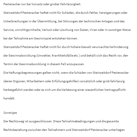
Pestenacker nur bei Vorsatz oder grober Fahrlässigkeit.
Steinzeitdorf Pestenacker haftet nicht für Schäden, die durch Fehler, Verzögerungen oder
Unterbrechungen in der Übermittlung, bei Störungen der technischen Anlagen und des
Service, unrichtige Inhalte, Verlust oder Löschung von Daten, Viren oder in sonstiger Weise
bei der Teilnahme am Gewinnspiel entstehen können.
Steinzeitdorf Pestenacker haftet nicht für durch höhere Gewalt verursachte Verhinderung
der Gewinnabwicklung (Unwetter, Krankheitsfälle etc.) und behält sich das Recht vor, den
Termin der Gewinnabwicklung in diesem Fall anzupassen.
Die Haftungsbegrenzungen gelten nicht, wenn die Schäden von Steinzeitdorf Pestenacker
(deren Organen, Mitarbeitern oder Erfüllungsgehilfen) vorsätzlich oder grob fahrlässig
herbeigeführt werden oder es sich um die Verletzung einer wesentlichen Vertragspflicht
handelt.
Sonstiges
Der Rechtsweg ist ausgeschlossen. Diese Teilnahmebedingungen und die gesamte
Rechtsbeziehung zwischen den Teilnehmern und Steinzeitdorf Pestenacker unterliegen