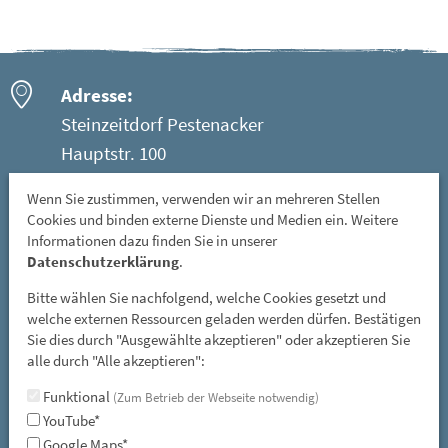
Adresse:
Steinzeitdorf Pestenacker
Hauptstr. 100
86947 Weil - Ortsteil Pestenacker
Wenn Sie zustimmen, verwenden wir an mehreren Stellen
Cookies und binden externe Dienste und Medien ein. Weitere
Öffnungszeiten:
Informationen dazu finden Sie in unserer
Mittwoch: 08 - 12 Uhr
Datenschutzerklärung
.
Freitag, Samstag und Sonntag: 13 - 17 Uhr
Bitte wählen Sie nachfolgend, welche Cookies gesetzt und
GESCHLOSSEN: vom 01. November bis 31. März
welche externen Ressourcen geladen werden dürfen. Bestätigen
Sie dies durch "Ausgewählte akzeptieren" oder akzeptieren Sie
und an allen gesetzlichen Feiertagen
alle durch "Alle akzeptieren":
E-Mail:
Funktional
(Zum Betrieb der Webseite notwendig)
steinzeitdorf-pestenacker@lra-ll.bayern.de
YouTube*
Google Maps*