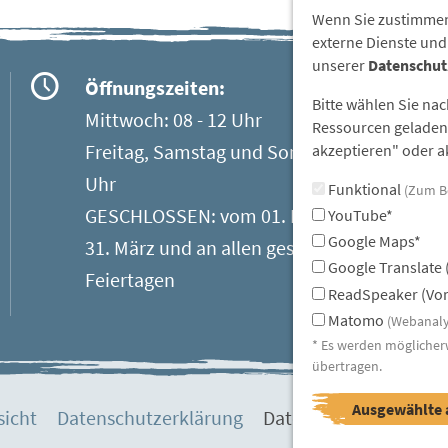
Wenn Sie zustimmen
externe Dienste und
unserer
Datenschut
Öffnungszeiten:
Bitte wählen Sie na
Mittwoch: 08 - 12 Uhr
Ressourcen geladen 
Freitag, Samstag und Sonntag: 13 - 17
akzeptieren" oder ak
Uhr
Funktional
(Zum B
GESCHLOSSEN: vom 01. November bis
YouTube*
Google Maps*
31. März und an allen gesetzlichen
Google Translate 
Feiertagen
ReadSpeaker (Vor
Matomo
(Webanaly
* Es werden möglicher
übertragen.
Ausgewählte 
sicht
Datenschutzerklärung
Datenschutzeinstellu