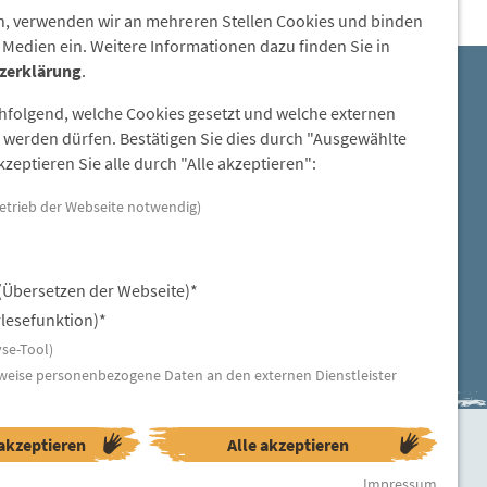
, verwenden wir an mehreren Stellen Cookies und binden
 Medien ein. Weitere Informationen dazu finden Sie in
zerklärung
.
E-Mail:
chfolgend, welche Cookies gesetzt und welche externen
steinzeitdorf-pestenacker@lra-
werden dürfen. Bestätigen Sie dies durch "Ausgewählte
ll.bayern.de
zeptieren Sie alle durch "Alle akzeptieren":
etrieb der Webseite notwendig)
(Übersetzen der Webseite)*
lesefunktion)*
se-Tool)
weise personenbezogene Daten an den externen Dienstleister
akzeptieren
Alle akzeptieren
ngen
Erklärung zur Barrierefreiheit
Impressum
Impressum