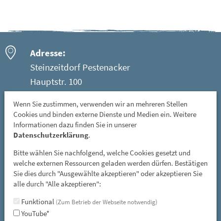
Adresse:
Steinzeitdorf Pestenacker
Hauptstr. 100
86947 Weil - Ortsteil Pestenacker
Wenn Sie zustimmen, verwenden wir an mehreren Stellen
Cookies und binden externe Dienste und Medien ein. Weitere
Öffnungszeiten:
Informationen dazu finden Sie in unserer
Mittwoch: 08 - 12 Uhr
Datenschutzerklärung
.
Freitag, Samstag und Sonntag: 13 - 17 Uhr
Bitte wählen Sie nachfolgend, welche Cookies gesetzt und
GESCHLOSSEN: vom 01. November bis 31. März
welche externen Ressourcen geladen werden dürfen. Bestätigen
Sie dies durch "Ausgewählte akzeptieren" oder akzeptieren Sie
und an allen gesetzlichen Feiertagen
alle durch "Alle akzeptieren":
E-Mail:
Funktional
(Zum Betrieb der Webseite notwendig)
YouTube*
steinzeitdorf-pestenacker@lra-ll.bayern.de