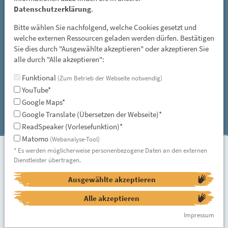
Mittwoch: 08 - 12 Uhr
Datenschutzerklärung
.
Freitag, Samstag und Sonntag: 13 - 17 Uhr
Bitte wählen Sie nachfolgend, welche Cookies gesetzt und
GESCHLOSSEN: vom 01. November bis 31. März
welche externen Ressourcen geladen werden dürfen. Bestätigen
Sie dies durch "Ausgewählte akzeptieren" oder akzeptieren Sie
und an allen gesetzlichen Feiertagen
alle durch "Alle akzeptieren":
E-Mail:
Funktional
(Zum Betrieb der Webseite notwendig)
steinzeitdorf-pestenacker@lra-ll.bayern.de
YouTube*
Google Maps*
Google Translate (Übersetzen der Webseite)*
ReadSpeaker (Vorlesefunktion)*
Matomo
(Webanalyse-Tool)
* Es werden möglicherweise personenbezogene Daten an den externen
Instagram
facebook
Seitenübersicht
Dienstleister übertragen.
Datenschutzerklärung
Datenschutzeinstellungen
Ausgewählte akzeptieren
Erklärung zur Barrierefreiheit
Impressum
Alle akzeptieren
Impressum