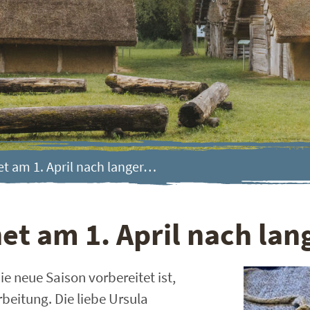
et am 1. April nach langer…
net am 1. April nach la
e neue Saison vorbereitet ist,
eitung. Die liebe Ursula