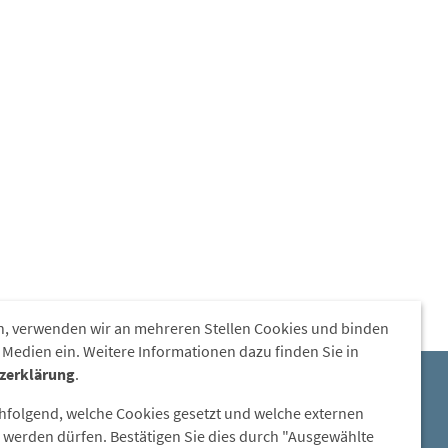
, verwenden wir an mehreren Stellen Cookies und binden
 Medien ein. Weitere Informationen dazu finden Sie in
zerklärung
.
E-Mail:
chfolgend, welche Cookies gesetzt und welche externen
steinzeitdorf-pestenacker@lra-
werden dürfen. Bestätigen Sie dies durch "Ausgewählte