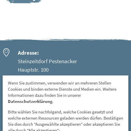
Adresse:
Steinzeitdorf Pestenacker
Hauptstr. 100
86947 Weil - Ortsteil Pestenacker
Wenn Sie zustimmen, verwenden wir an mehreren Stellen
Cookies und binden externe Dienste und Medien ein. Weitere
Öffnungszeiten:
Informationen dazu finden Sie in unserer
Mittwoch: 08 - 12 Uhr
Datenschutzerklärung
.
Freitag, Samstag und Sonntag: 13 - 17 Uhr
Bitte wählen Sie nachfolgend, welche Cookies gesetzt und
GESCHLOSSEN: vom 01. November bis 31. März
welche externen Ressourcen geladen werden dürfen. Bestätigen
Sie dies durch "Ausgewählte akzeptieren" oder akzeptieren Sie
und an allen gesetzlichen Feiertagen
alle durch "Alle akzeptieren":