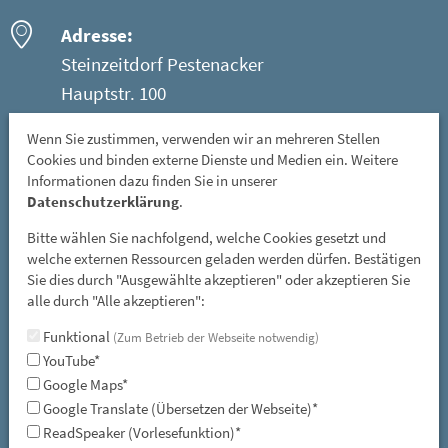
Adresse:
Steinzeitdorf Pestenacker
Hauptstr. 100
86947 Weil - Ortsteil Pestenacker
Wenn Sie zustimmen, verwenden wir an mehreren Stellen
Cookies und binden externe Dienste und Medien ein. Weitere
Öffnungszeiten:
Informationen dazu finden Sie in unserer
Mittwoch: 08 - 12 Uhr
Datenschutzerklärung
.
Freitag, Samstag und Sonntag: 13 - 17 Uhr
Bitte wählen Sie nachfolgend, welche Cookies gesetzt und
GESCHLOSSEN: vom 01. November bis 31. März
welche externen Ressourcen geladen werden dürfen. Bestätigen
Sie dies durch "Ausgewählte akzeptieren" oder akzeptieren Sie
und an allen gesetzlichen Feiertagen
alle durch "Alle akzeptieren":
E-Mail:
Funktional
(Zum Betrieb der Webseite notwendig)
YouTube*
steinzeitdorf-pestenacker@lra-ll.bayern.de
Google Maps*
Google Translate (Übersetzen der Webseite)*
ReadSpeaker (Vorlesefunktion)*