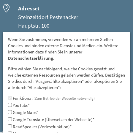
Adresse:
Steinzeitdorf Pestenacker
Hauptstr. 100
86947 Weil - Ortsteil Pestenacker
Wenn Sie zustimmen, verwenden wir an mehreren Stellen
Cookies und binden externe Dienste und Medien ein. Weitere
Öffnungszeiten:
Informationen dazu finden Sie in unserer
Mittwoch: 08 - 12 Uhr
Datenschutzerklärung
.
Freitag, Samstag und Sonntag: 13 - 17 Uhr
Bitte wählen Sie nachfolgend, welche Cookies gesetzt und
GESCHLOSSEN: vom 01. November bis 31. März
welche externen Ressourcen geladen werden dürfen. Bestätigen
Sie dies durch "Ausgewählte akzeptieren" oder akzeptieren Sie
und an allen gesetzlichen Feiertagen
alle durch "Alle akzeptieren":
E-Mail:
Funktional
(Zum Betrieb der Webseite notwendig)
steinzeitdorf-pestenacker@lra-ll.bayern.de
YouTube*
Google Maps*
Google Translate (Übersetzen der Webseite)*
ReadSpeaker (Vorlesefunktion)*