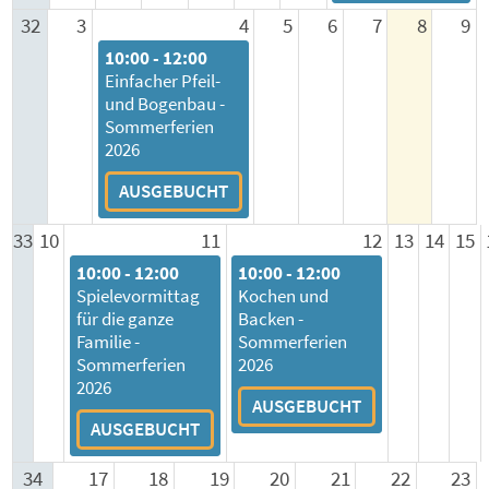
32
3
4
5
6
7
8
9
10:00 - 12:00
Einfacher Pfeil-
und Bogenbau -
Sommerferien
2026
AUSGEBUCHT
33
10
11
12
13
14
15
10:00 - 12:00
10:00 - 12:00
Spielevormittag
Kochen und
für die ganze
Backen -
Familie -
Sommerferien
Sommerferien
2026
2026
AUSGEBUCHT
AUSGEBUCHT
34
17
18
19
20
21
22
23